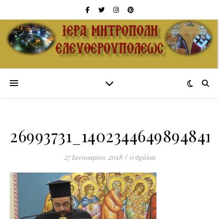
26993731_1402344649894841
27 Ιανουαρίου 2018
/
0 σχόλια