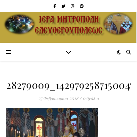
28279009_1429792587150047
25 Φεβρουαρίου 2018
/
0 σχόλια