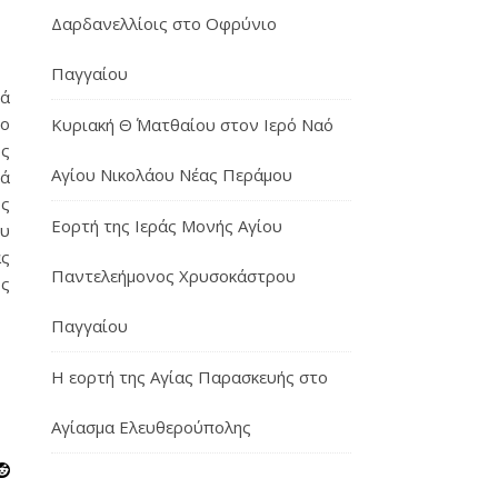
Δαρδανελλίοις στο Οφρύνιο
Παγγαίου
ρά
το
Κυριακή Θ΄ Ματθαίου στον Ιερό Ναό
ως
Αγίου Νικολάου Νέας Περάμου
τά
ος
Εορτή της Ιεράς Μονής Αγίου
ου
ας
Παντελεήμονος Χρυσοκάστρου
ος
Παγγαίου
Η εορτή της Αγίας Παρασκευής στο
Αγίασμα Ελευθερούπολης