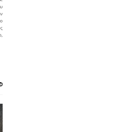
υ
ον
ίο
ως
ο,