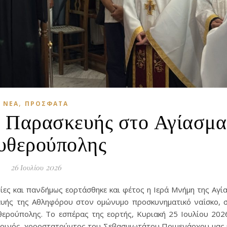
,
ΝΈΑ
ΠΡΌΣΦΑΤΑ
ς Παρασκευής στο Αγίασμα
υθερούπολης
26 Ιουλίου 2026
θίες και πανδήμως εορτάσθηκε και φέτος η Ιερά Μνήμη της Αγί
ής της Αθληφόρου στον ομώνυμο προσκυνηματικό ναΐσκο, 
θερούπολης. Το εσπέρας της εορτής, Κυριακή 25 Ιουλίου 202
ερινός, χοροστατούντος του Σεβασμιωτάτου Ποιμενάρχου μας 