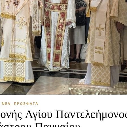
,
ΝΈΑ
ΠΡΌΣΦΑΤΑ
Μονής Αγίου Παντελεήμονο
στρου Παγγαίου