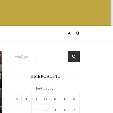
ΗΜΕΡΟΛΟΓΙΟ
Ιούλιος 2026
Δ
Τ
Τ
Π
Π
Σ
Κ
1
2
3
4
5