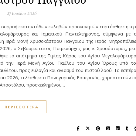
27 Ιουλίου 2026
τη συρροή εκατοντάδων ευλαβών προσκυνητών εορτάσθηκε η ιε
αλομάρτυρος και Ιαματικού Παντελεήμονος, σύμφωνα με 
υμη Ιερά Μονή Χρυσοκάστρου Παγγαίου της Ιεράς Μητροπόλε
2026, ο Σεβασμιώτατος Ποιμενάρχης μας κ. Χρυσόστομος, με
θηκε το απότμημα της Τιμίας Κάρας του Αγίου Μεγαλομάρτυρ
από την Ιερά Μονή Αγίου Παύλου του Αγίου Όρους υπό τ
υλίτου, προς ευλογία και αγιασμό του πιστού λαού. Το εσπέρ
λίου 2026, τελέσθηκε ο Πανηγυρικός Εσπερινός, χοροστατούντ
 Αποστόλου, προσκεκλημένου…
ΠΕΡΙΣΣΌΤΕΡΑ