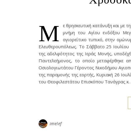
Μ
ε θρησκευτική κατάνυξη και με 
μνήμη του Αγίου ενδόξου Μεγ
αγιορείτικο τυπικό, στην ομών
Ελευθερουπόλεως. Το Σάββατο 25 Ιουλίου 
της αδελφότητος της Ιεράς Μονής, υποδέχ
Παντελεήμονος, το οποίο μεταφέρθηκε 
Οσιολογιωτάτου Γέροντος Νικοδήμου Αγιοπα
της παραμονής της εορτής, Κυριακή 26 Ιου
του Θεοφιλεστάτου Επισκόπου Τανάγρας κ.
imelef