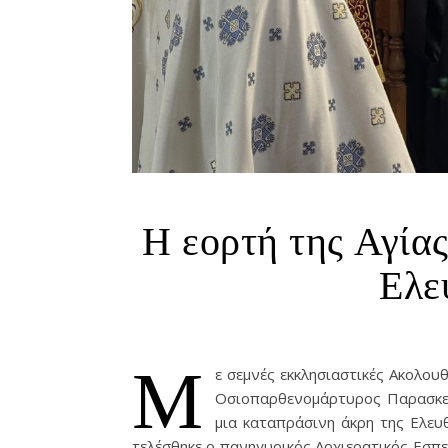
Η εορτή της Αγία
Ελε
Μ
ε σεμνές εκκλησιαστικές Ακολου
Οσιοπαρθενομάρτυρος Παρασκευ
μια καταπράσινη άκρη της Ελευ
τελέσθηκε ο πανηγυρικός Αρχιερατικός Εσπ