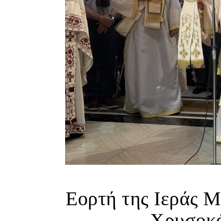
Εορτή της Ιεράς 
Χρυσοκά