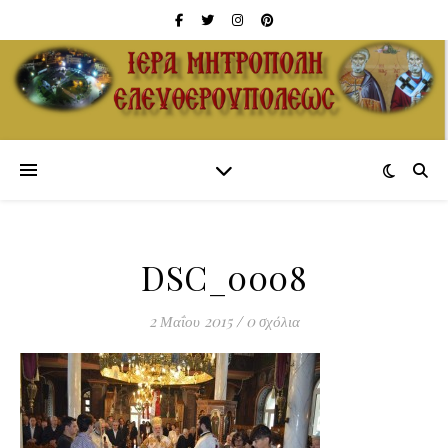
DSC_0008
2 Μαΐου 2015
/
0 σχόλια