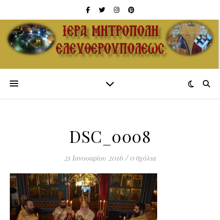
DSC_0008
21 Ιανουαρίου 2016
/
0 σχόλια