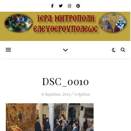
DSC_0010
6 Απριλίου 2015
/
0 σχόλια