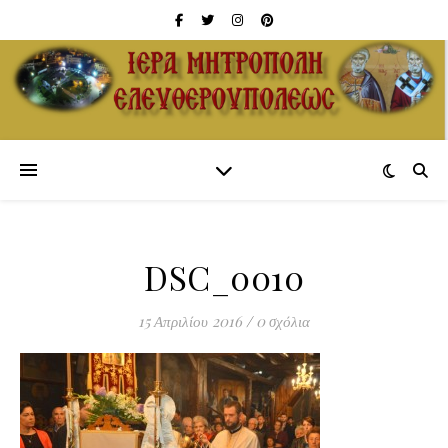
DSC_0010
15 Απριλίου 2016
/
0 σχόλια