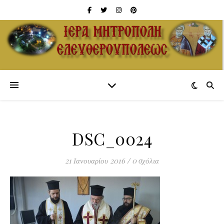
DSC_0024
21 Ιανουαρίου 2016
/
0 σχόλια