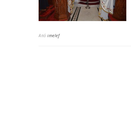
Από
imelef