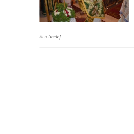
Από
imelef