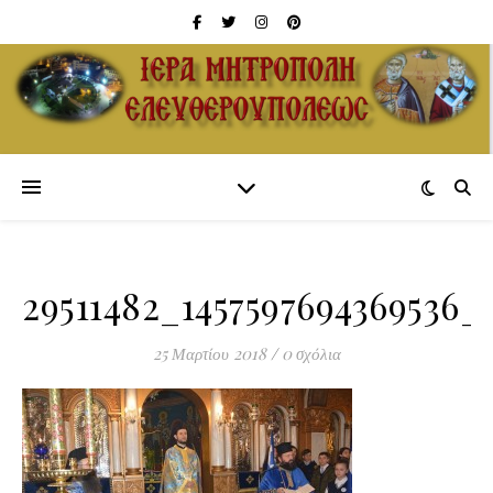
29511482_1457597694369536_
25 Μαρτίου 2018
/
0 σχόλια