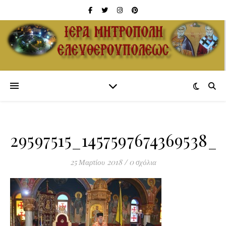
29597515_1457597674369538_
25 Μαρτίου 2018
/
0 σχόλια