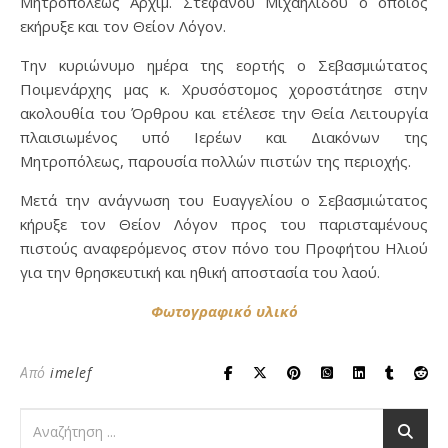
Μητροπόλεως Αρχιμ. Στεφάνου Μιχαηλίδου ο οποίος
εκήρυξε και τον Θείον Λόγον.
Την κυριώνυμο ημέρα της εορτής ο Σεβασμιώτατος
Ποιμενάρχης μας κ. Χρυσόστομος χοροστάτησε στην
ακολουθία του Όρθρου και ετέλεσε την Θεία Λειτουργία
πλαισιωμένος υπό Ιερέων και Διακόνων της
Μητροπόλεως, παρουσία πολλών πιστών της περιοχής.
Μετά την ανάγνωση του Ευαγγελίου ο Σεβασμιώτατος
κήρυξε τον Θείον Λόγον προς του παρισταμένους
πιστούς αναφερόμενος στον πόνο του Προφήτου Ηλιού
για την θρησκευτική και ηθική αποστασία του λαού.
Φωτογραφικό υλικό
Από
imelef