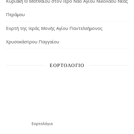
Κυριακή Θ΄ Ματθαίου στον Ιερό Ναό Αγίου Νικολάου Νέας
Περάμου
Εορτή της Ιεράς Μονής Αγίου Παντελεήμονος
Χρυσοκάστρου Παγγαίου
ΕΟΡΤΟΛΌΓΙΟ
Εορτολόγιο