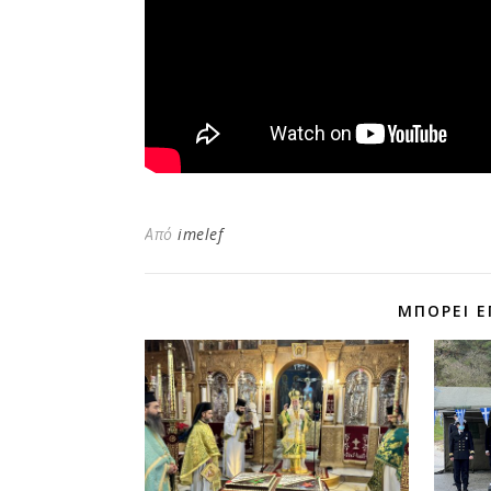
Από
imelef
ΜΠΟΡΕΊ Ε