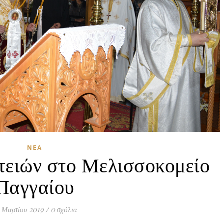
ΝΈΑ
τειών στο Μελισσοκομείο
Παγγαίου
 Μαρτίου 2019
/
0 σχόλια