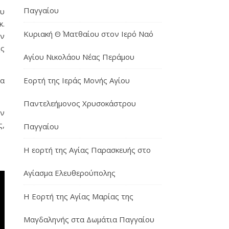
Παγγαίου
ου
κ.
Κυριακή Θ΄ Ματθαίου στον Ιερό Ναό
ον
ης
Αγίου Νικολάου Νέας Περάμου
Εορτή της Ιεράς Μονής Αγίου
μα
Παντελεήμονος Χρυσοκάστρου
ον
ς,
Παγγαίου
Η εορτή της Αγίας Παρασκευής στο
Αγίασμα Ελευθερούπολης
H Εορτή της Αγίας Μαρίας της
Μαγδαληνής στα Δωμάτια Παγγαίου