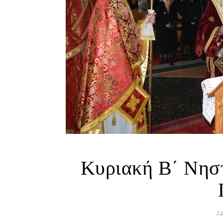
Κυριακή Β΄ Νησ
24