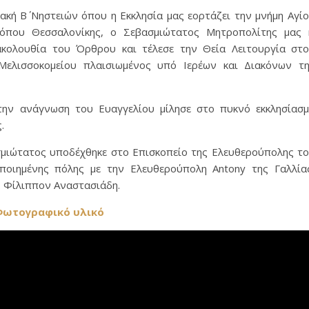
ακή Β΄ Νηστειών όπου η Εκκλησία μας εορτάζει την μνήμη Αγί
όπου Θεσσαλονίκης, ο Σεβασμιώτατος Μητροπολίτης μας 
κολουθία του Όρθρου και τέλεσε την Θεία Λειτουργία στ
Μελισσοκομείου πλαισιωμένος υπό Ιερέων και Διακόνων τ
ην ανάγνωση του Ευαγγελίου μίλησε στο πυκνό εκκλησίασ
.
σμιώτατος υποδέχθηκε στο Επισκοπείο της Ελευθερούπολης τ
οποιημένης πόλης με την Ελευθερούπολη Antony της Γαλλία
. Φίλιππον Αναστασιάδη.
ωτογραφικό υλικό