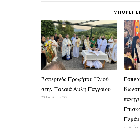
ΜΠΟΡΕΊ Ε
Εσπερινός Προφήτου Ηλιού
Εσπερ
στην Παλαιά Αυλή Παγγαίου
Κωνστα
20 Ιουλίου 2023
πανηγ
Επισκο
Περάμ
20 Μαΐου