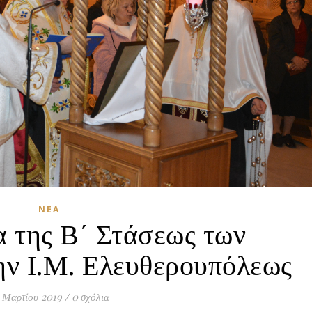
ΝΈΑ
 της Β΄ Στάσεως των
ην Ι.Μ. Ελευθερουπόλεως
 Μαρτίου 2019
/
0 σχόλια