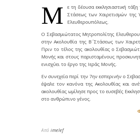
Μ
ε τη δέουσα εκκλησιαστική τάξη
Στάσεως των Χαιρετισμών της 
Ελευθερουπόλεως.
Ο Σεβασμιώτατος Μητροπολίτης Ελευθερουπ
στην Ακολουθία της Β΄ Στάσεως των Χαιρε
Πριν το τέλος της ακολουθίας ο Σεβασμιώ
Μονής και στους παρισταμένους προσκυνητέ
ενισχύει το έργο της Ιεράς Μονής.
Εν συνεχεία περί την 7ην εσπερινήν ο Σεβ
έψαλε τον κανόνα της Ακολουθίας και ανέ
ακολουθίας ωμίλησε προς το ευσεβές Εκκλη
στο ανθρώπινο γένος.
Φ
Από
imelef