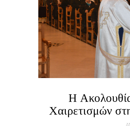
Η Ακολουθία
Χαιρετισμών στ
22