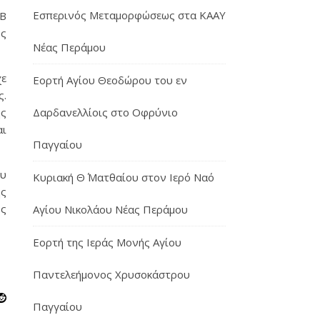
Εσπερινός Μεταμορφώσεως στα ΚΑΑΥ
Β΄
ως
Νέας Περάμου
χε
Εορτή Αγίου Θεοδώρου του εν
ς.
Δαρδανελλίοις στο Οφρύνιο
ης
αι
Παγγαίου
ου
Κυριακή Θ΄ Ματθαίου στον Ιερό Ναό
ης
ος
Αγίου Νικολάου Νέας Περάμου
Εορτή της Ιεράς Μονής Αγίου
Παντελεήμονος Χρυσοκάστρου
Παγγαίου