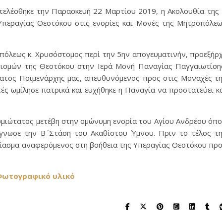
 τελέσθηκε την Παρασκευή 22 Μαρτίου 2019, η Ακολουθία της 
Υπεραγίας Θεοτόκου στις ενορίες και Μονές της Μητροπόλε
όλεως κ. Χρυσόστομος περί την 5ην απογευματινήν, προεξήρ
τισμών της Θεοτόκου στην Ιερά Μονή Παναγίας Παγγαιωτίση
τατος Ποιμενάρχης μας, απευθυνόμενος προς στις Μοναχές τ
ς ωμίλησε πατρικά και ευχήθηκε η Παναγία να προστατεύει κ
ασμιώτατος μετέβη στην ομώνυμη ενορία του Αγίου Ανδρέου όπ
γνωσε την Β΄ Στάση του Ακαθίστου Ύμνου. Πριν το τέλος τ
σίασμα αναφερόμενος στη βοήθεια της Υπεραγίας Θεοτόκου πρ
ωτογραφικό υλικό