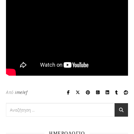
Από
imelef
ΗΜΕΡΟΛΟΓΙΟ