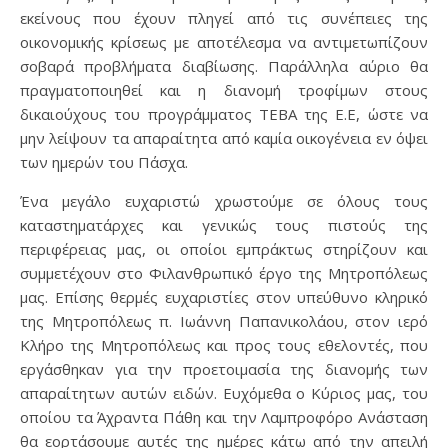
εκείνους που έχουν πληγεί από τις συνέπειες της
οικονομικής κρίσεως με αποτέλεσμα να αντιμετωπίζουν
σοβαρά προβλήματα διαβίωσης. Παράλληλα αύριο θα
πραγματοποιηθεί και η διανομή τροφίμων στους
δικαιούχους του προγράμματος ΤΕΒΑ της Ε.Ε, ώστε να
μην λείψουν τα απαραίτητα από καμία οικογένεια εν όψει
των ημερών του Πάσχα.
Ένα μεγάλο ευχαριστώ χρωστούμε σε όλους τους
καταστηματάρχες και γενικώς τους πιστούς της
περιφέρειας μας, οι οποίοι εμπράκτως στηρίζουν και
συμμετέχουν στο Φιλανθρωπικό έργο της Μητροπόλεως
μας. Επίσης θερμές ευχαριστίες στον υπεύθυνο κληρικό
της Μητροπόλεως π. Ιωάννη Παπανικολάου, στον ιερό
Κλήρο της Μητροπόλεως και προς τους εθελοντές, που
εργάσθηκαν για την προετοιμασία της διανομής των
απαραίτητων αυτών ειδών. Ευχόμεθα ο Κύριος μας, του
οποίου τα Άχραντα Πάθη και την Λαμπροφόρο Ανάσταση
θα εορτάσουμε αυτές της ημέρες κάτω από την απειλή