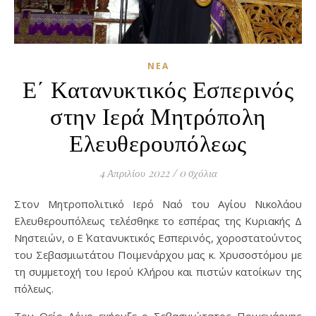
ΝΈΑ
Ε΄ Κατανυκτικός Εσπερινός
στην Ιερά Μητρόπολη
Ελευθερουπόλεως
4 Απριλίου 2022
/
0 σχόλια
Στον Μητροπολιτικό Ιερό Ναό του Αγίου Νικολάου
Ελευθερουπόλεως τελέσθηκε το εσπέρας της Κυριακής Δ΄
Νηστειών, ο Ε΄ Κατανυκτικός Εσπερινός, χοροστατούντος
του Σεβασμιωτάτου Ποιμενάρχου μας κ. Χρυσοστόμου με
τη συμμετοχή του Ιερού Κλήρου και πιστών κατοίκων της
πόλεως.
Τον Θείο Λόγο εκήρυξε ο Σεβασμιώτατος Ποιμενάρχης