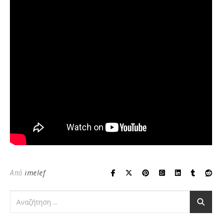
Από
imelef