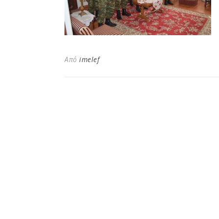
Από
imelef