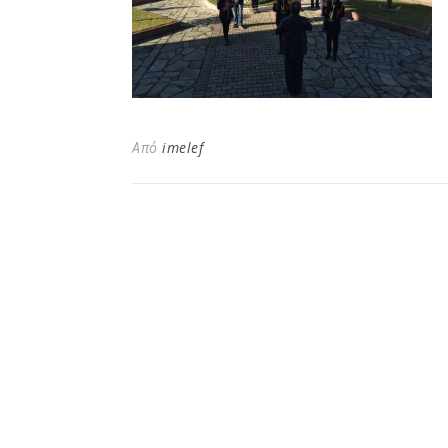
Από
imelef