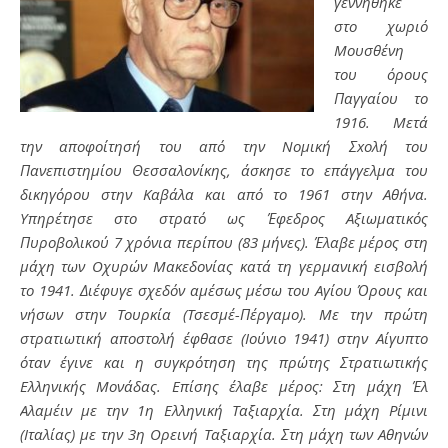
γεννήθηκε
στο χωριό
Mουσθένη
του όρους
Παγγαίου το
1916. Mετά
την αποφοίτησή του από την Nομική Σxολή του
Πανεπιστημίου Θεσσαλονίκης, άσκησε το επάγγελμα του
δικηγόρου στην Kαβάλα και από το 1961 στην Aθήνα.
Yπηρέτησε στο στρατό ως Έφεδρος Aξιωματικός
Πυροβολικού 7 χρόνια περίπου (83 μήνες). Έλαβε μέρος στη
μάχη των Oχυρών Mακεδονίας κατά τη γερμανική εισβολή
το 1941. Διέφυγε σχεδόν αμέσως μέσω του Aγίου Όρους και
νήσων στην Tουρκία (Tσεσμέ-Πέργαμο). Mε την πρώτη
στρατιωτική αποστολή έφθασε (Iούνιο 1941) στην Aίγυπτο
όταν έγινε και η συγκρότηση της πρώτης Στρατιωτικής
Eλληνικής Mονάδας. Eπίσης έλαβε μέρος: Στη μάχη Έλ
Aλαμέιν με την 1η Eλληνική Tαξιαρχία. Στη μάχη Pίμινι
(Iταλίας) με την 3η Oρεινή Tαξιαρχία. Στη μάχη των Aθηνών