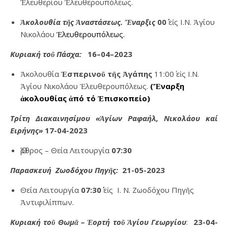
Ἐλευθερίου Ἐλευθερουπόλεως.
Ἀκολουθία τῆς Ἀναστάσεως. Ἔναρξις
00΄
εἰς Ι.Ν. Ἁγίου
Νικολάου
Ἐλευθερουπόλεως.
Κυριακή τοῦ Πάσχα:
16–04–2023
Ἀκολουθία
Ἑσπερινοῦ τῆς Ἀγάπης
11:00΄ εἰς Ι.Ν.
Ἁγίου Νικολάου Ἐλευθερουπόλεως.
(Ἔναρξη
ἀκολουθίας ἀπό τό Ἐπισκοπείο)
Τρίτη Διακαινησίμου «Ἁγίων Ραφαήλ, Νικολάου καί
Ειρήνης»
17-04-2023
Ὅρθρος – Θεία Λειτουργία
07:
30
Παρασκευή Ζωοδόχου Πηγῆς:
21-05-2023
Θεία Λειτουργία
07:30΄
εἰς Ι. Ν. Ζωοδόχου Πηγῆς
Ἀντιφιλίππων.
Κυριακή τοῦ Θωμᾶ – Ἑορτή τοῦ Ἁγίου Γεωργίου
:
23-04-