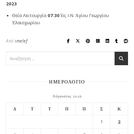
2023
Θεία Λειτουργία
07:30΄
εἰς Ι.Ν. Ἁγίου Γεωργίου
Ἐλαιοχωρίου.
Από
imelef
ΗΜΕΡΟΛΟΓΙΟ
Αύγουστος 2026
Δ
Τ
Τ
Π
Π
Σ
Κ
1
2