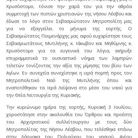
Χρυσόστομο, τόνισε την χαρά του για την αθρόα
συμμετοχή των πιστών χριστιανών της νήσου Λέσβου και
έδωσε το λόγο στον Σεβασμιώτατον Μητροπολίτη μας
για να εξαγγείλει το μήνυμα της εορτής. Ο
Σεβασμιώτατος Ποιμενάρχης μας αφού ευχαρίστησε τους
Σεβασμιωτάτους Μυτιλήνης κ. Ιάκωβον και Μηθύμνης κ.
Χρυσόστομο για τα ευγενικά του λόγια, εκήρυξε
επιγραμματικά το ουσιαστικό νόημα των λαμπρών
τελετών τονίζοντας την αξία της μίμησης του βίου των
Αγίων. Εν συνεχεία συνεχίστηκε η ιερά πομπή προς τον
Μητροπολιτικό Ναό της Μυτιλήνης όπου και
εναποτέθηκαν τα Ιερά Λείψανα στο μέσο του ναού για
την Θεία Λειτουργία της Κυριακής.
Την κυριώνυμο ημέρα της εορτής, Κυριακή 3 Ιουλίου,
χοροστάτησε στην ακολουθία του Όρθρου και προέστη
του Αρχιερατικού συλλείτουργου με τους δύο
Μητροπολίτας της Νήσου Λέσβου, που τελέσθηκε επάνω
στην Λάρνακα του Πολιούχου του νησιού, Αγίου