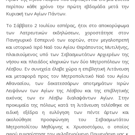
περίπου κάθε χρόνο την πρώτη εβδομάδα μετά την
Κυριακή των Αγίων Πάντων.
Το Σάββατο 2 Ιουλίου εσπέρας, ήτοι στο αποκορύφωμα
των Λατρευτικών εκδηλώσεων, χοροστάτησε στον
Πανηγυρικό Εσπερινό των εορτών, στον μεγαλοπρεπή
και ιστορικό Ιερό Ναό του Αγίου Θεράποντος Μυτιλήνης,
πλαισιούμενος υπό των Σεβασμιωτάτων Αρχιερέων της
νήσου και πλειάδος κληρικών των δύο Μητροπόλεων της
Λέσβου. Εν συνεχεία έλαβε χώρα η επιβλητική Λιτάνευση
και μεταφορά προς τον Μητροπολιτικό Ναό του Αγίου
Αθανασίου, των δεκατεσσάρων αποτμημάτων Ιερών
Λειψάνων των Αγίων της Λέσβου και της επιβλητικής
εικόνας των εν Λέσβω διαλαψάντων Αγίων. Στην
προκυμαία της πόλεως κατά τη λιτάνευση τελέσθηκε σε
ειδική εξέδρα η ευλόγηση των πέντε άρτων και
ακολούθησε προσφώνηση του Σεβασμιωτάτου
Μητροπολίτου Μηθύμνης κ. Χρυσοστόμου, ο οποίος
αφού ευχαρίστησε τον φιλοξενούμενο Ποιμενάρχη μας κ.