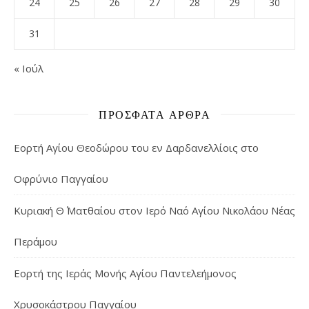
24
25
26
27
28
29
30
31
« Ιούλ
ΠΡΌΣΦΑΤΑ ΆΡΘΡΑ
Εορτή Αγίου Θεοδώρου του εν Δαρδανελλίοις στο
Οφρύνιο Παγγαίου
Κυριακή Θ΄ Ματθαίου στον Ιερό Ναό Αγίου Νικολάου Νέας
Περάμου
Εορτή της Ιεράς Μονής Αγίου Παντελεήμονος
Χρυσοκάστρου Παγγαίου