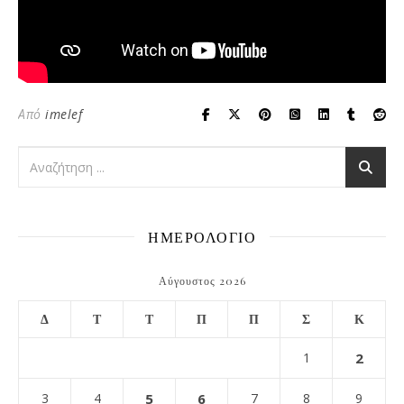
Από
imelef
ΗΜΕΡΟΛΟΓΙΟ
Αύγουστος 2026
Δ
Τ
Τ
Π
Π
Σ
Κ
1
2
3
4
5
6
7
8
9