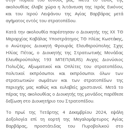
ακολουθίας έλαβε χώρα η λιτάνευση της Ιεράς Εικόνος
και του Ιερού Λειψάνου της Αγίας Βαρβάρας μετά
αγήματος εντός του στρατοπέδου.
Κατά την ακολουθία παρέστησαν
ο Διοικητής της ΧΧ ΤΘ
Μεραρχίας Καβάλας Υποστράτηγος ΤΘ Ηλίας Κωστάκης,
ο Ανώτερος Διοικητή Φρουράς Ελευθερούπολης Σχης
Ηλίας Πέτας, ο Διοικητής της Στρατιωτικής Μονάδας
Ελευθερούπολης 193 ΜΠΕΠ(MLRS) Ανχης Διονύσιος
Πολυζάς,
Αξιωματικοί και Οπλίτες του στρατοπέδου,
πολιτικοί εκπρόσωποι και εκπρόσωποι όλων των
στρατιωτικών σωμάτων και των στρατοπέδων της
περιοχής μας καθώς και ευλαβείς χριστιανοί. Μετά το
πέρας της ακολουθίας ο Διοικητής της μονάδος παρέθεσε
δεξίωση στο Διοικητήριο του Στρατοπέδου.
Το πρωί της Τετάρτης 4 Δεκεμβρίου 2024, εψάλη
Δοξολογία επί τη εορτή της Μεγαλομάρτυρος Αγίας
Βαρβάρας, προστάτιδας του Πυροβολικού στο