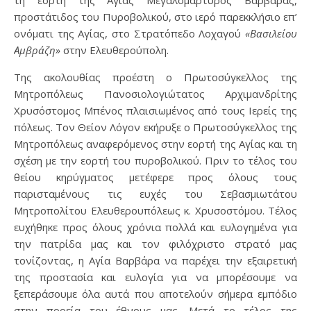
τη εορτή της Αγίας Μεγαλομάρτυρος Βαρβάρας,
προστάτιδος του Πυροβολικού, στο ιερό παρεκκλήσιο επ’
ονόματι της Αγίας, στο Στρατόπεδο Λοχαγού
«Βασιλείου
Αμβράζη»
στην Ελευθερούπολη.
Της ακολουθίας προέστη ο Πρωτοσύγκελλος της
Μητροπόλεως Πανοσιολογιώτατος Αρχιμανδρίτης
Χρυσόστομος Μπένος πλαισιωμένος από τους Ιερείς της
πόλεως. Τον Θείον Λόγον εκήρυξε ο Πρωτοσύγκελλος της
Μητροπόλεως αναφερόμενος στην εορτή της Αγίας και τη
σχέση με την εορτή του πυροβολικού. Πριν το τέλος του
θείου κηρύγματος μετέφερε προς όλους τους
παρισταμένους τις ευχές του Σεβασμιωτάτου
Μητροπολίτου Ελευθερουπόλεως κ. Χρυσοστόμου. Τέλος
ευχήθηκε προς όλους χρόνια πολλά και ευλογημένα για
την πατρίδα μας και τον φιλόχριστο στρατό μας
τονίζοντας, η Αγία Βαρβάρα να παρέχει την εξαιρετική
της προστασία και ευλογία για να μπορέσουμε να
ξεπεράσουμε όλα αυτά που αποτελούν σήμερα εμπόδιο
στην πορεία του έθνους μας. Μετά το τέλος της