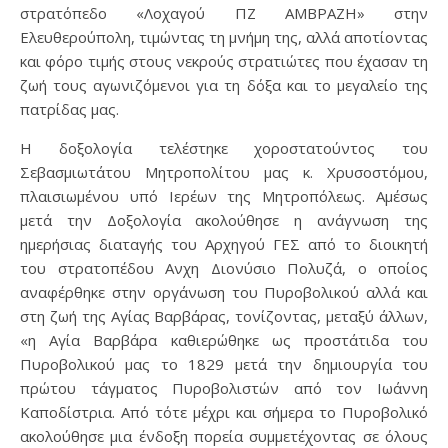
στρατόπεδο «Λοχαγού ΠΖ ΑΜΒΡΑΖΗ» στην
Ελευθερούπολη, τιμώντας τη μνήμη της, αλλά αποτίοντας
και φόρο τιμής στους νεκρούς στρατιώτες που έχασαν τη
ζωή τους αγωνιζόμενοι για τη δόξα και το μεγαλείο της
πατρίδας μας.
Η δοξολογία τελέστηκε χοροστατούντος του
Σεβασμιωτάτου Μητροπολίτου μας κ. Χρυσοστόμου,
πλαισιωμένου υπό Ιερέων της Μητροπόλεως. Αμέσως
μετά την Δοξολογία ακολούθησε η ανάγνωση της
ημερήσιας διαταγής του Αρχηγού ΓΕΣ από το διοικητή
του στρατοπέδου
Ανχη Διονύσιο Πολυζά
, ο οποίος
αναφέρθηκε στην οργάνωση του Πυροβολικού αλλά και
στη ζωή της Αγίας Βαρβάρας, τονίζοντας, μεταξύ άλλων,
«η Αγία Βαρβάρα καθιερώθηκε ως προστάτιδα του
Πυροβολικού μας το 1829 μετά την δημιουργία του
πρώτου τάγματος Πυροβολιστών από τον Ιωάννη
Καποδίστρια. Από τότε μέχρι και σήμερα το Πυροβολικό
ακολούθησε μια ένδοξη πορεία συμμετέχοντας σε όλους