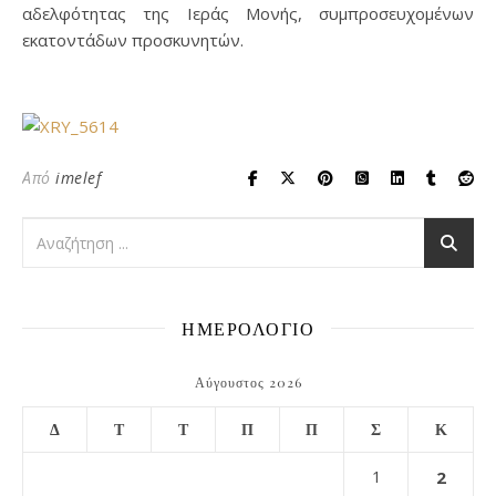
αδελφότητας της Ιεράς Μονής, συμπροσευχομένων
εκατοντάδων προσκυνητών.
Από
imelef
ΗΜΕΡΟΛΟΓΙΟ
Αύγουστος 2026
Δ
Τ
Τ
Π
Π
Σ
Κ
1
2