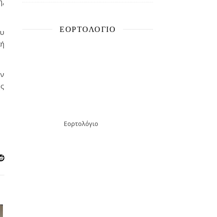
η,
ΕΟΡΤΟΛΌΓΙΟ
ου
κή
ην
ης
Εορτολόγιο