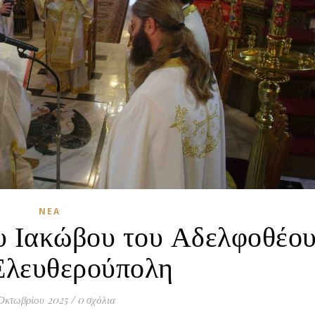
ΝΈΑ
υ Ιακώβου του Αδελφοθέο
Ελευθερούπολη
Οκτωβρίου 2025
/
0 σχόλια