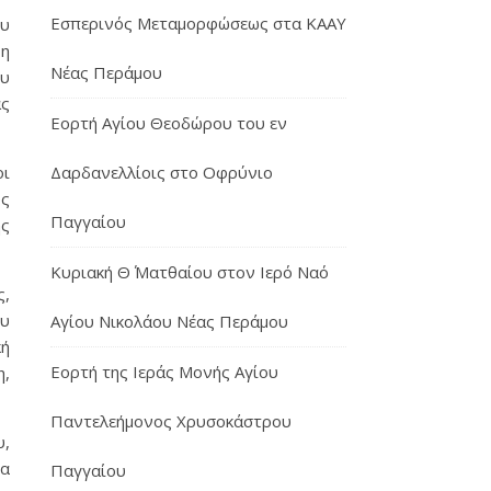
Εσπερινός Μεταμορφώσεως στα ΚΑΑΥ
ου
 η
Νέας Περάμου
ου
άς
Εορτή Αγίου Θεοδώρου του εν
Δαρδανελλίοις στο Οφρύνιο
οι
ύς
Παγγαίου
ης
Κυριακή Θ΄ Ματθαίου στον Ιερό Ναό
ς,
ου
Αγίου Νικολάου Νέας Περάμου
κή
Εορτή της Ιεράς Μονής Αγίου
η,
Παντελεήμονος Χρυσοκάστρου
υ,
ρα
Παγγαίου