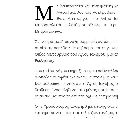
Μ
ε λαμπρότητα και πνευματική κ
Αγίου Ιακώβου του Αδελφοθέου, 
Θεία Λειτουργία του Αγίου Ι
Μητροπολίτου Ελευθερουπόλεως κ. Χρυ
Μητροπόλεως.
Στην ιερά αυτή σύναξη συμμετείχαν όλοι οι
οποίοι προσήλθαν με σεβασμό και συγκίνησ
Θείας Λειτουργίας του Αγίου Ιακώβου, μια 
Εκκλησίας.
Τον Θείον Λόγον εκήρυξε ο Πρωτοσύγκελλο
ο οποίος αναφέρθηκε εκτενώς στον βίο και
Ιεροσολύμων. Τόνισε ότι ο Άγιος Ιάκωβος 
διάθεση, ένας αληθινός ποιμένας που επόιμ
αναδεικνύοντας την πίστη όχι ως ζήτημα νόμ
Ο π. Χρυσόστομος αναφέρθηκε επίσης στο τε
επισημαίνοντας ότι αποτελεί ζωντανή μαρτ