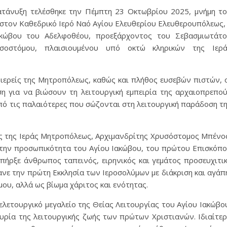
ατάνυξη τελέσθηκε την Πέμπτη 23 Οκτωβρίου 2025, μνήμη τ
στον Καθεδρικό Ιερό Ναό Αγίου Ελευθερίου Ελευθερουπόλεως,
ακώβου του Αδελφοθέου, προεξάρχοντος του Σεβασμιωτάτ
σοστόμου, πλαισιουμένου υπό οκτώ κληρικών της Ιερ
 ιερείς της Μητροπόλεως, καθώς και πλήθος ευσεβών πιστών, 
η για να βιώσουν τη λειτουργική εμπειρία της αρχαιοπρεπο
από τις παλαιότερες που σώζονται στη λειτουργική παράδοση τ
ς της Ιεράς Μητροπόλεως, Αρχιμανδρίτης Χρυσόστομος Μπένο
 την προσωπικότητα του Αγίου Ιακώβου, του πρώτου Επισκόπ
υπήρξε άνθρωπος ταπεινός, ειρηνικός και γεμάτος προσευχιτι
ανε την πρώτη Εκκλησία των Ιεροσολύμων με διάκριση και αγάπ
ου, αλλά ως βίωμα χάριτος και ενότητας.
λετουργικό μεγαλείο της Θείας Λειτουργίας του Αγίου Ιακώβο
υρία της λειτουργικής ζωής των πρώτων Χριστιανών. Ιδιαίτε