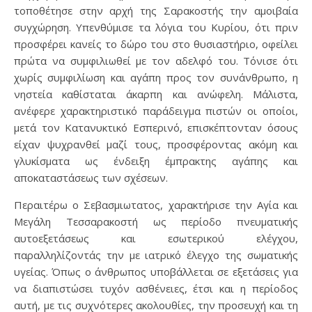
τοποθέτησε στην αρχή της Σαρακοστής την αμοιβαία
συγχώρηση. Υπενθύμισε τα λόγια του Κυρίου, ότι πριν
προσφέρει κανείς το δώρο του στο θυσιαστήριο, οφείλει
πρώτα να συμφιλιωθεί με τον αδελφό του. Τόνισε ότι
χωρίς συμφιλίωση και αγάπη προς τον συνάνθρωπο, η
νηστεία καθίσταται άκαρπη και ανώφελη. Μάλιστα,
ανέφερε χαρακτηριστικό παράδειγμα πιστών οι οποίοι,
μετά τον Κατανυκτικό Εσπερινό, επισκέπτονταν όσους
είχαν ψυχρανθεί μαζί τους, προσφέροντας ακόμη και
γλυκίσματα ως ένδειξη έμπρακτης αγάπης και
αποκαταστάσεως των σχέσεων.
Περαιτέρω ο Σεβασμιωτατος, χαρακτήρισε την Αγία και
Μεγάλη Τεσσαρακοστή ως περίοδο πνευματικής
αυτοεξετάσεως και εσωτερικού ελέγχου,
παραλληλίζοντάς την με ιατρικό έλεγχο της σωματικής
υγείας. Όπως ο άνθρωπος υποβάλλεται σε εξετάσεις για
να διαπιστώσει τυχόν ασθένειες, έτσι και η περίοδος
αυτή, με τις συχνότερες ακολουθίες, την προσευχή και τη