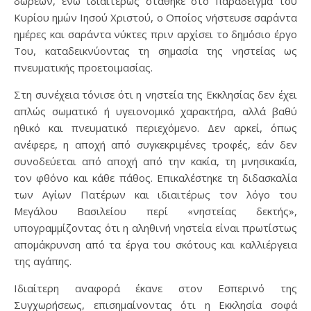
δωρεών, ενώ ιδιαιτέρως στάθηκε στο παράδειγμα του
Κυρίου ημών Ιησού Χριστού, ο Οποίος νήστευσε σαράντα
ημέρες και σαράντα νύκτες πριν αρχίσει το δημόσιο έργο
Του, καταδεικνύοντας τη σημασία της νηστείας ως
πνευματικής προετοιμασίας.
Στη συνέχεια τόνισε ότι η νηστεία της Εκκλησίας δεν έχει
απλώς σωματικό ή υγειονομικό χαρακτήρα, αλλά βαθύ
ηθικό και πνευματικό περιεχόμενο. Δεν αρκεί, όπως
ανέφερε, η αποχή από συγκεκριμένες τροφές, εάν δεν
συνοδεύεται από αποχή από την κακία, τη μνησικακία,
τον φθόνο και κάθε πάθος. Επικαλέστηκε τη διδασκαλία
των Αγίων Πατέρων και ιδιαιτέρως τον λόγο του
Μεγάλου Βασιλείου περί «νηστείας δεκτής»,
υπογραμμίζοντας ότι η αληθινή νηστεία είναι πρωτίστως
απομάκρυνση από τα έργα του σκότους και καλλιέργεια
της αγάπης.
Ιδιαίτερη αναφορά έκανε στον Εσπερινό της
Συγχωρήσεως, επισημαίνοντας ότι η Εκκλησία σοφά