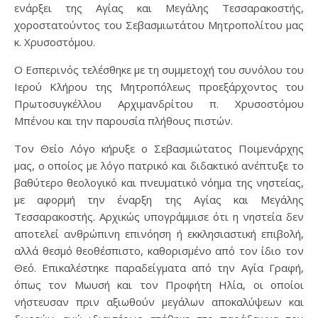
ενάρξει της Αγίας και Μεγάλης Τεσσαρακοστής,
χοροστατούντος του Σεβασμιωτάτου Μητροπολίτου μας
κ. Χρυσοστόμου.
Ο Εσπερινός τελέσθηκε με τη συμμετοχή του συνόλου του
Ιερού Κλήρου της Μητροπόλεως προεξάρχοντος του
Πρωτοσυγκέλλου Αρχιμανδρίτου π. Χρυσοστόμου
Μπένου και την παρουσία πλήθους πιστών.
Τον Θείο Λόγο κήρυξε ο Σεβασμιώτατος Ποιμενάρχης
μας, ο οποίος με λόγο πατρικό και διδακτικό ανέπτυξε το
βαθύτερο θεολογικό και πνευματικό νόημα της νηστείας,
με αφορμή την έναρξη της Αγίας και Μεγάλης
Τεσσαρακοστής. Αρχικώς υπογράμμισε ότι η νηστεία δεν
αποτελεί ανθρώπινη επινόηση ή εκκλησιαστική επιβολή,
αλλά θεσμό θεοθέσπιστο, καθορισμένο από τον ίδιο τον
Θεό. Επικαλέστηκε παραδείγματα από την Αγία Γραφή,
όπως τον Μωυσή και τον Προφήτη Ηλία, οι οποίοι
νήστευσαν πριν αξιωθούν μεγάλων αποκαλύψεων και