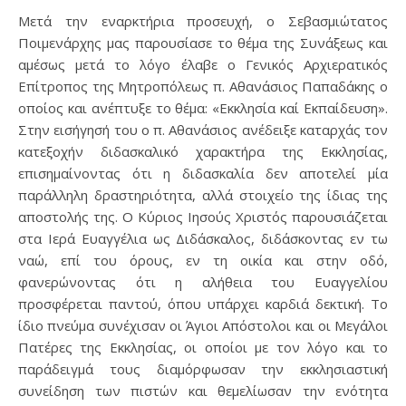
Μετά την εναρκτήρια προσευχή, ο Σεβασμιώτατος
Ποιμενάρχης μας παρουσίασε το θέμα της Συνάξεως και
αμέσως μετά το λόγο έλαβε ο Γενικός Αρχιερατικός
Επίτροπος της Μητροπόλεως π. Αθανάσιος Παπαδάκης ο
οποίος και ανέπτυξε το θέμα: «Εκκλησία καί Εκπαίδευση».
Στην εισήγησή του ο π. Αθανάσιος ανέδειξε καταρχάς τον
κατεξοχήν διδασκαλικό χαρακτήρα της Εκκλησίας,
επισημαίνοντας ότι η διδασκαλία δεν αποτελεί μία
παράλληλη δραστηριότητα, αλλά στοιχείο της ίδιας της
αποστολής της. Ο Κύριος Ιησούς Χριστός παρουσιάζεται
στα Ιερά Ευαγγέλια ως Διδάσκαλος, διδάσκοντας εν τω
ναώ, επί του όρους, εν τη οικία και στην οδό,
φανερώνοντας ότι η αλήθεια του Ευαγγελίου
προσφέρεται παντού, όπου υπάρχει καρδιά δεκτική. Το
ίδιο πνεύμα συνέχισαν οι Άγιοι Απόστολοι και οι Μεγάλοι
Πατέρες της Εκκλησίας, οι οποίοι με τον λόγο και το
παράδειγμά τους διαμόρφωσαν την εκκλησιαστική
συνείδηση των πιστών και θεμελίωσαν την ενότητα