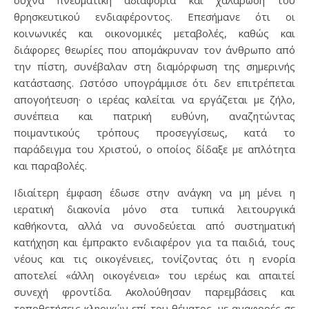
συχνά πνευματική αδιαφορία και χαλάρωση του
θρησκευτικού ενδιαφέροντος. Επεσήμανε ότι οι
κοινωνικές και οικονομικές μεταβολές, καθώς και
διάφορες θεωρίες που απομάκρυναν τον άνθρωπο από
την πίστη, συνέβαλαν στη διαμόρφωση της σημερινής
κατάστασης. Ωστόσο υπογράμμισε ότι δεν επιτρέπεται
απογοήτευση· ο ιερέας καλείται να εργάζεται με ζήλο,
συνέπεια και πατρική ευθύνη, αναζητώντας
ποιμαντικούς τρόπους προσεγγίσεως, κατά το
παράδειγμα του Χριστού, ο οποίος δίδαξε με απλότητα
και παραβολές.
Ιδιαίτερη έμφαση έδωσε στην ανάγκη να μη μένει η
ιερατική διακονία μόνο στα τυπικά λειτουργικά
καθήκοντα, αλλά να συνοδεύεται από συστηματική
κατήχηση και έμπρακτο ενδιαφέρον για τα παιδιά, τους
νέους και τις οικογένειες, τονίζοντας ότι η ενορία
αποτελεί «άλλη οικογένεια» του ιερέως και απαιτεί
συνεχή φροντίδα. Ακολούθησαν παρεμβάσεις και
τοποθετήσεις κληρικών επί του θέματος, με αναφορές σε