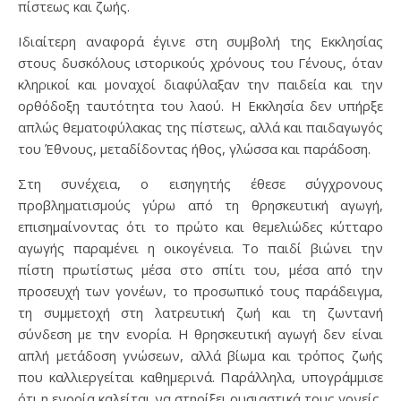
πίστεως και ζωής.
Ιδιαίτερη αναφορά έγινε στη συμβολή της Εκκλησίας
στους δυσκόλους ιστορικούς χρόνους του Γένους, όταν
κληρικοί και μοναχοί διαφύλαξαν την παιδεία και την
ορθόδοξη ταυτότητα του λαού. Η Εκκλησία δεν υπήρξε
απλώς θεματοφύλακας της πίστεως, αλλά και παιδαγωγός
του Έθνους, μεταδίδοντας ήθος, γλώσσα και παράδοση.
Στη συνέχεια, ο εισηγητής έθεσε σύγχρονους
προβληματισμούς γύρω από τη θρησκευτική αγωγή,
επισημαίνοντας ότι το πρώτο και θεμελιώδες κύτταρο
αγωγής παραμένει η οικογένεια. Το παιδί βιώνει την
πίστη πρωτίστως μέσα στο σπίτι του, μέσα από την
προσευχή των γονέων, το προσωπικό τους παράδειγμα,
τη συμμετοχή στη λατρευτική ζωή και τη ζωντανή
σύνδεση με την ενορία. Η θρησκευτική αγωγή δεν είναι
απλή μετάδοση γνώσεων, αλλά βίωμα και τρόπος ζωής
που καλλιεργείται καθημερινά. Παράλληλα, υπογράμμισε
ότι η ενορία καλείται να στηρίξει ουσιαστικά τους γονείς,