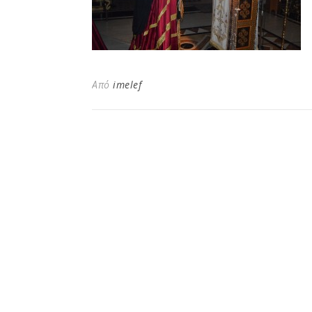
Από
imelef