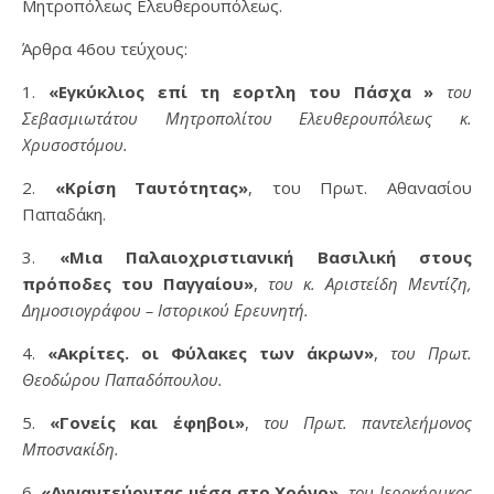
Μητροπόλεως Ελευθερουπόλεως.
Άρθρα 46ου τεύχους:
1.
«Εγκύκλιος επί τη εορτλη του Πάσχα »
του
Σεβασμιωτάτου Μητροπολίτου Ελευθερουπόλεως κ.
Χρυσοστόμου.
2.
«Κρίση Ταυτότητας»
, του Πρωτ. Αθανασίου
Παπαδάκη.
3.
«Μια Παλαιοχριστιανική Βασιλική στους
πρόποδες του Παγγαίου»
,
του κ. Αριστείδη Μεντίζη,
Δημοσιογράφου – Ιστορικού Ερευνητή.
4.
«Ακρίτες. οι Φύλακες των άκρων»
,
του Πρωτ.
Θεοδώρου Παπαδόπουλου.
5.
«Γονείς και έφηβοι»
,
του Πρωτ. παντελεήμονος
Μποσνακίδη.
6.
«Αγναντεύοντας μέσα στο Χρόνο»
,
του Ιεροκήρυκος