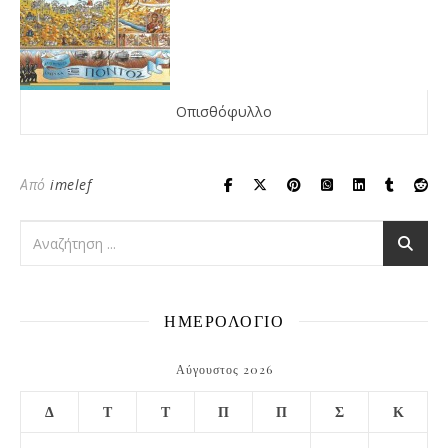
Οπισθόφυλλο
Από
imelef
ΗΜΕΡΟΛΟΓΙΟ
Αύγουστος 2026
Δ
Τ
Τ
Π
Π
Σ
Κ