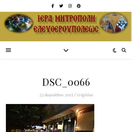
DSC_0066
23 Αυγούστου 2015
/
0 σχόλια