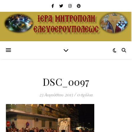
DSC_0097
23 Αυγούστου 2015
/
0 σχόλια