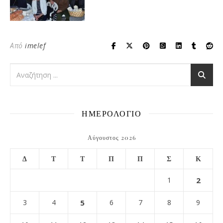
Από
imelef
ΗΜΕΡΟΛΟΓΙΟ
Αύγουστος 2026
Δ
Τ
Τ
Π
Π
Σ
Κ
1
2
3
4
5
6
7
8
9