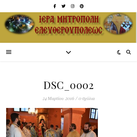
DSC_0002
24 Μαρτίου 2016
/
0 σχόλια