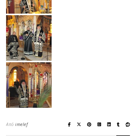
Από
imelef