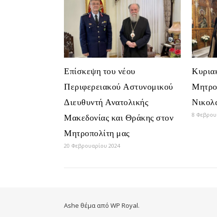
Επίσκεψη του νέου
Κυρια
Περιφερειακού Αστυνομικού
Μητρο
Διευθυντή Ανατολικής
Νικολ
8 Φεβρου
Μακεδονίας και Θράκης στον
Μητροπολίτη μας
20 Φεβρουαρίου 2024
Ashe θέμα από
WP Royal
.