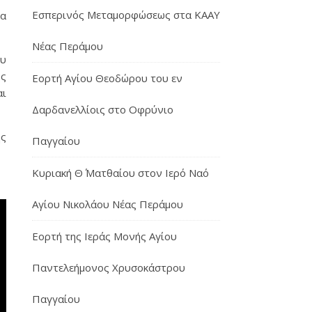
Εσπερινός Μεταμορφώσεως στα ΚΑΑΥ
ία
Νέας Περάμου
ου
ος
Εορτή Αγίου Θεοδώρου του εν
αι
Δαρδανελλίοις στο Οφρύνιο
ης
Παγγαίου
Κυριακή Θ΄ Ματθαίου στον Ιερό Ναό
Αγίου Νικολάου Νέας Περάμου
Εορτή της Ιεράς Μονής Αγίου
Παντελεήμονος Χρυσοκάστρου
Παγγαίου