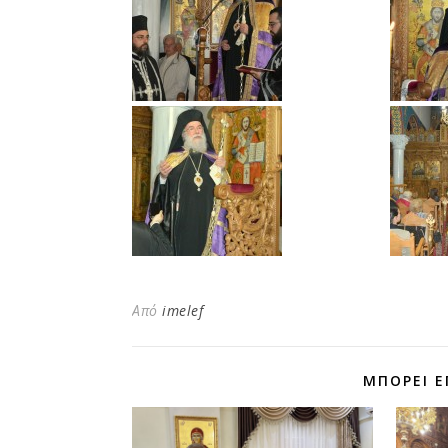
Από
imelef
ΜΠΟΡΕΊ Ε