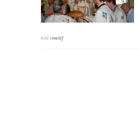
Από
imelef