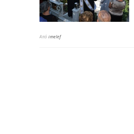
Από
imelef