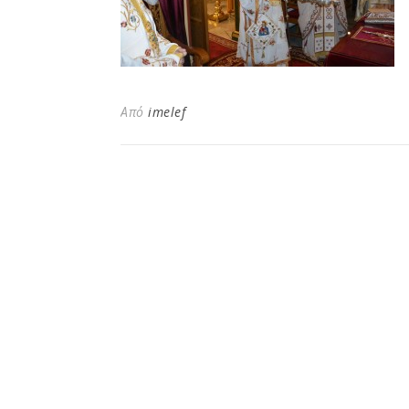
Από
imelef