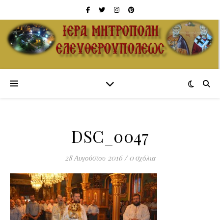
DSC_0047
28 Αυγούστου 2016
/
0 σχόλια