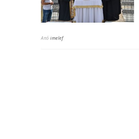
Από
imelef