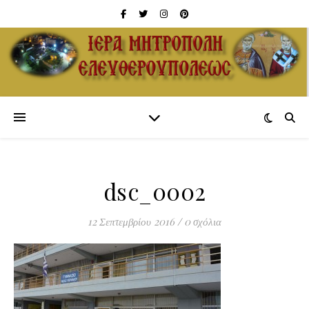
dsc_0002
12 Σεπτεμβρίου 2016
/
0 σχόλια