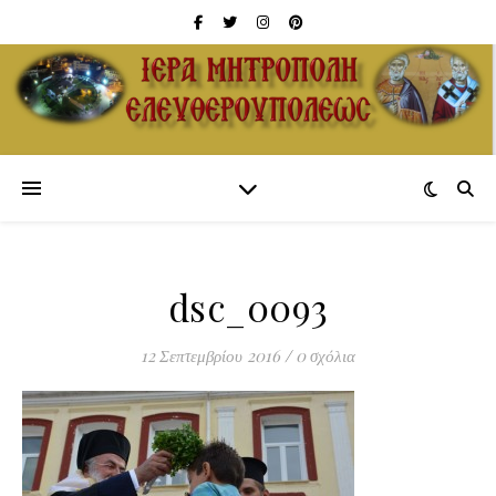
dsc_0093
12 Σεπτεμβρίου 2016
/
0 σχόλια