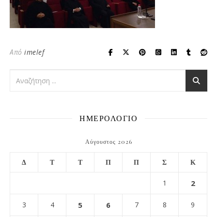
Από
imelef
ΗΜΕΡΟΛΟΓΙΟ
Αύγουστος 2026
Δ
Τ
Τ
Π
Π
Σ
Κ
1
2
3
4
5
6
7
8
9