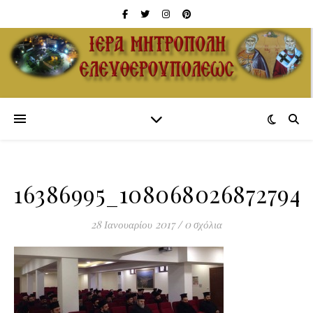
16386995_108068026872794
28 Ιανουαρίου 2017
/
0 σχόλια