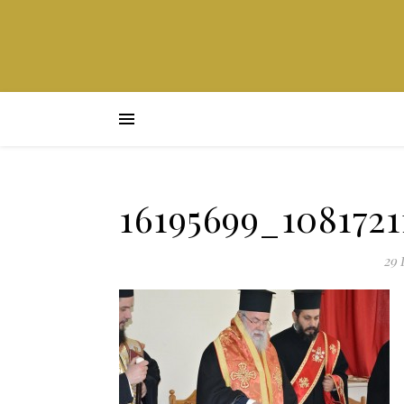
16195699_1081721
29 