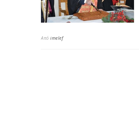
Από
imelef