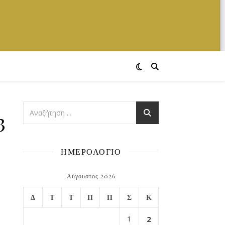
374144_n
ΗΜΕΡΟΛΟΓΙΟ
Αύγουστος 2026
Δ
Τ
Τ
Π
Π
Σ
Κ
1
2