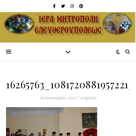
16265763_1081720881957221
29 Ιανουαρίου 2017
/
0 σχόλια