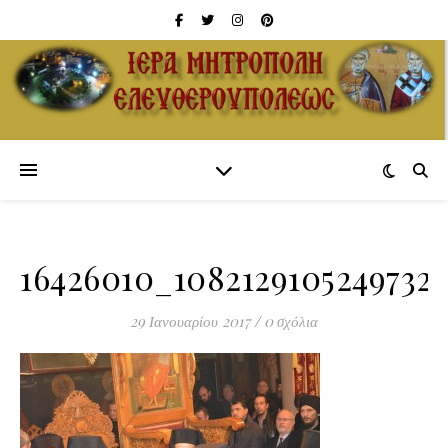
16426010_1082129105249732
29 Ιανουαρίου 2017
/
0 σχόλια